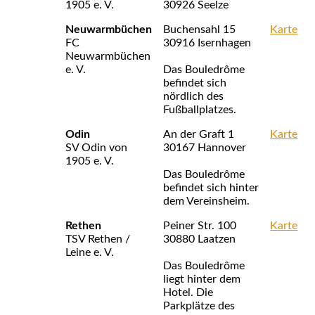
1905 e. V.
30926 Seelze
Neuwarmbüchen
Buchensahl 15
Karte
FC
30916 Isernhagen
Neuwarmbüchen
e. V.
Das Bouledrôme
befindet sich
nördlich des
Fußballplatzes.
Odin
An der Graft 1
Karte
SV Odin von
30167 Hannover
1905 e. V.
Das Bouledrôme
befindet sich hinter
dem Vereinsheim.
Rethen
Peiner Str. 100
Karte
TSV Rethen /
30880 Laatzen
Leine e. V.
Das Bouledrôme
liegt hinter dem
Hotel. Die
Parkplätze des