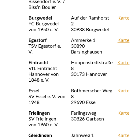
Bissendorf e. V. /
Biss’n Bouler
Burgwedel
Auf der Ramhorst
Karte
FC Burgwedel
2
von 1950 e. V.
30938 Burgwedel
Egestorf
Ammerke 1
Karte
TSV Egestorf e.
30890
V.
Barsinghausen
Eintracht
Hoppenstedtstraße
Karte
VfL Eintracht
8
Hannover von
30173 Hannover
1848 e. V.
Essel
Bothmerscher Weg
Karte
SV Essel e. V. von
8
1948
29690 Essel
Frielingen
Farlingsweg
Karte
SV Frielingen
30826 Garbsen
von 1960 e. V.
Gleidingen
Jahnweg 1
Karte