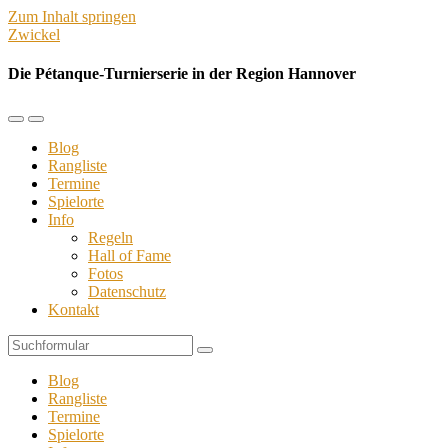
Zum Inhalt springen
Zwickel
Die Pétanque-Turnierserie in der Region Hannover
Mobil-
Suchfeld
Menü
umschalten
Blog
umschalten
Rangliste
Termine
Spielorte
Info
Regeln
Hall of Fame
Fotos
Datenschutz
Kontakt
Suchen
Blog
Rangliste
Termine
Spielorte