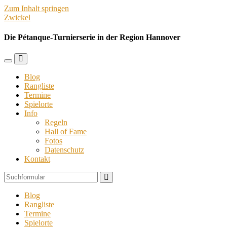
Zum Inhalt springen
Zwickel
Die Pétanque-Turnierserie in der Region Hannover
Mobil-
Suchfeld
Menü
umschalten
Blog
umschalten
Rangliste
Termine
Spielorte
Info
Regeln
Hall of Fame
Fotos
Datenschutz
Kontakt
Suchen
Blog
Rangliste
Termine
Spielorte