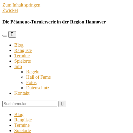
Zum Inhalt springen
Zwickel
Die Pétanque-Turnierserie in der Region Hannover
Mobil-
Suchfeld
Menü
umschalten
Blog
umschalten
Rangliste
Termine
Spielorte
Info
Regeln
Hall of Fame
Fotos
Datenschutz
Kontakt
Suchen
Blog
Rangliste
Termine
Spielorte