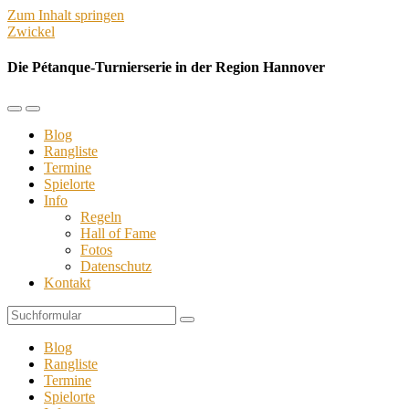
Zum Inhalt springen
Zwickel
Die Pétanque-Turnierserie in der Region Hannover
Mobil-
Suchfeld
Menü
umschalten
Blog
umschalten
Rangliste
Termine
Spielorte
Info
Regeln
Hall of Fame
Fotos
Datenschutz
Kontakt
Suchen
Blog
Rangliste
Termine
Spielorte