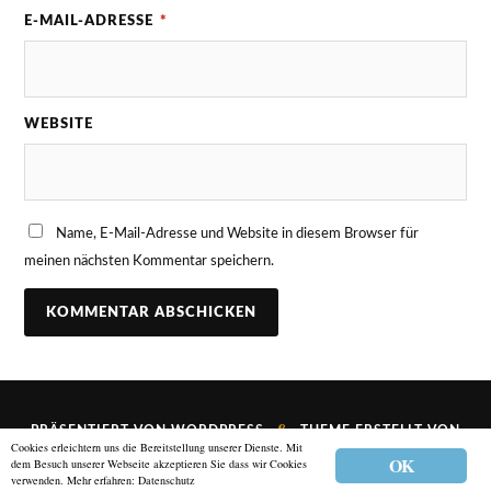
E-MAIL-ADRESSE
*
WEBSITE
Name, E-Mail-Adresse und Website in diesem Browser für
meinen nächsten Kommentar speichern.
&
PRÄSENTIERT VON
WORDPRESS
THEME ERSTELLT VON
Cookies erleichtern uns die Bereitstellung unserer Dienste. Mit
ANDERS NORÉN
OK
dem Besuch unserer Webseite akzeptieren Sie dass wir Cookies
verwenden. Mehr erfahren:
Datenschutz