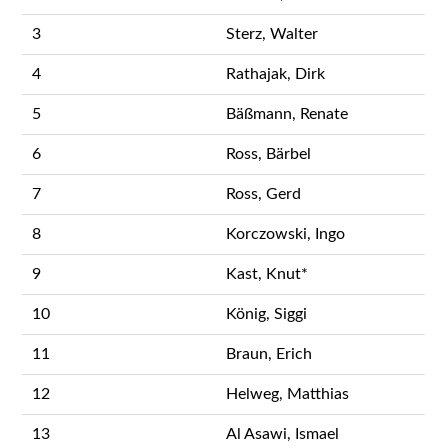
3
Sterz, Walter
4
Rathajak, Dirk
5
Bäßmann, Renate
6
Ross, Bärbel
7
Ross, Gerd
8
Korczowski, Ingo
9
Kast, Knut*
10
König, Siggi
11
Braun, Erich
12
Helweg, Matthias
13
Al Asawi, Ismael