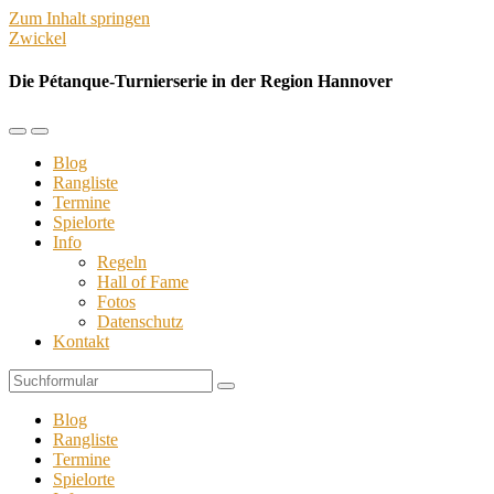
Zum Inhalt springen
Zwickel
Die Pétanque-Turnierserie in der Region Hannover
Mobil-
Suchfeld
Menü
umschalten
Blog
umschalten
Rangliste
Termine
Spielorte
Info
Regeln
Hall of Fame
Fotos
Datenschutz
Kontakt
Suchen
Blog
Rangliste
Termine
Spielorte