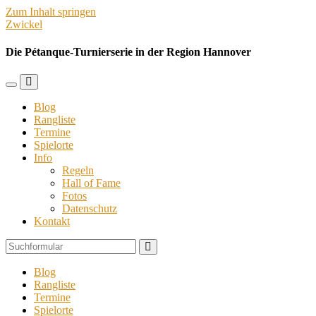
Zum Inhalt springen
Zwickel
Die Pétanque-Turnierserie in der Region Hannover
Mobil-
Suchfeld
Menü
umschalten
Blog
umschalten
Rangliste
Termine
Spielorte
Info
Regeln
Hall of Fame
Fotos
Datenschutz
Kontakt
Suchen
Blog
Rangliste
Termine
Spielorte