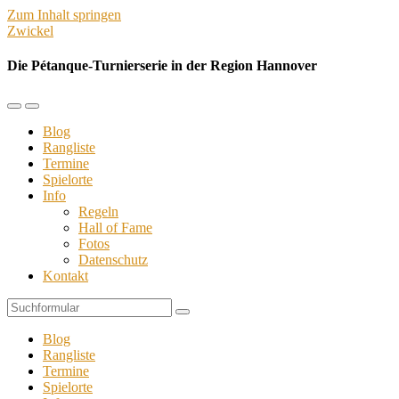
Zum Inhalt springen
Zwickel
Die Pétanque-Turnierserie in der Region Hannover
Mobil-
Suchfeld
Menü
umschalten
Blog
umschalten
Rangliste
Termine
Spielorte
Info
Regeln
Hall of Fame
Fotos
Datenschutz
Kontakt
Suchen
Blog
Rangliste
Termine
Spielorte