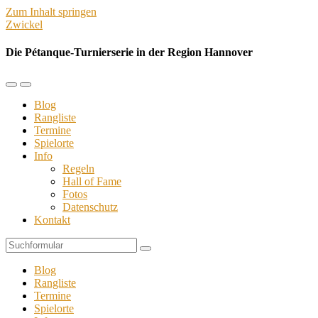
Zum Inhalt springen
Zwickel
Die Pétanque-Turnierserie in der Region Hannover
Mobil-
Suchfeld
Menü
umschalten
Blog
umschalten
Rangliste
Termine
Spielorte
Info
Regeln
Hall of Fame
Fotos
Datenschutz
Kontakt
Suchen
Blog
Rangliste
Termine
Spielorte