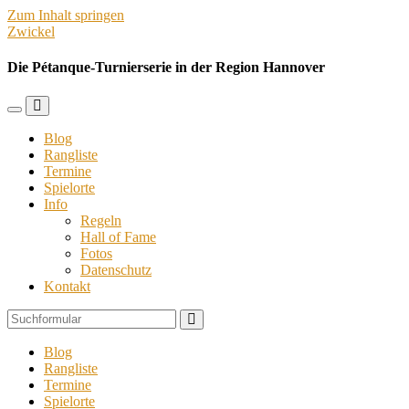
Zum Inhalt springen
Zwickel
Die Pétanque-Turnierserie in der Region Hannover
Mobil-
Suchfeld
Menü
umschalten
Blog
umschalten
Rangliste
Termine
Spielorte
Info
Regeln
Hall of Fame
Fotos
Datenschutz
Kontakt
Suchen
Blog
Rangliste
Termine
Spielorte