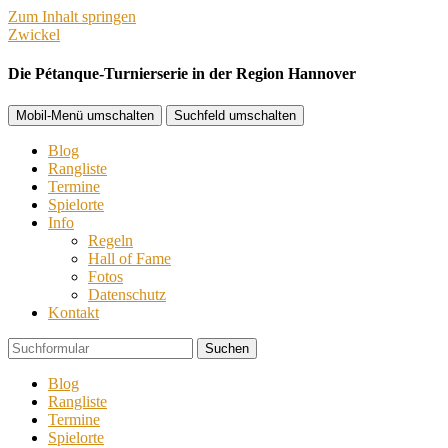
Zum Inhalt springen
Zwickel
Die Pétanque-Turnierserie in der Region Hannover
Mobil-Menü umschalten
Suchfeld umschalten
Blog
Rangliste
Termine
Spielorte
Info
Regeln
Hall of Fame
Fotos
Datenschutz
Kontakt
Suchen
Blog
Rangliste
Termine
Spielorte