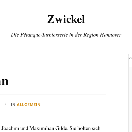
Zwickel
Die Pétanque-Turnierserie in der Region Hannover
Rangliste
Termine
Spielorte
Info
Ko
hn
6
IN
ALLGEMEIN
 Joachim und Maximilian Gilde. Sie holten sich