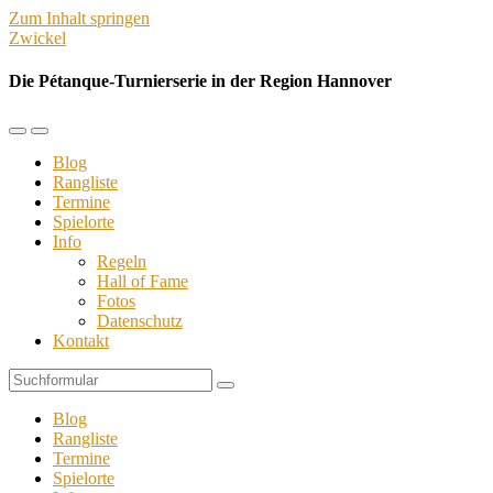
Zum Inhalt springen
Zwickel
Die Pétanque-Turnierserie in der Region Hannover
Mobil-
Suchfeld
Menü
umschalten
Blog
umschalten
Rangliste
Termine
Spielorte
Info
Regeln
Hall of Fame
Fotos
Datenschutz
Kontakt
Suchen
Blog
Rangliste
Termine
Spielorte