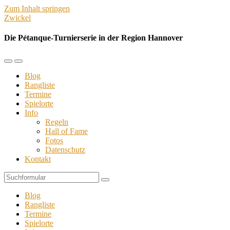
Zum Inhalt springen
Zwickel
Die Pétanque-Turnierserie in der Region Hannover
Mobil-
Suchfeld
Menü
umschalten
Blog
umschalten
Rangliste
Termine
Spielorte
Info
Regeln
Hall of Fame
Fotos
Datenschutz
Kontakt
Suchen
Blog
Rangliste
Termine
Spielorte